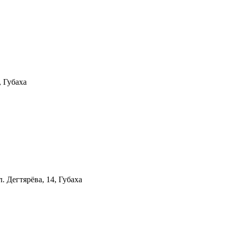
, Губаха
л. Дегтярёва, 14, Губаха