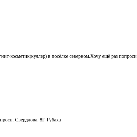
агнит-косметик(куллер) в посёлке северном.Хочу ещё раз попрос
просп. Свердлова, 8Г, Губаха