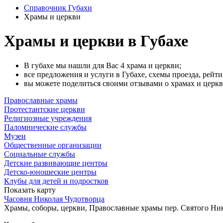
Справочник Губахи
Храмы и церкви
Храмы и церкви в Губахе
В губахе мы нашли для Вас 4 храма и церкви;
все предложения и услуги в Губахе, схемы проезда, рейти
вы можете поделиться своими отзывами о храмах и церквя
Православные храмы
Протестантские церкви
Религиозные учреждения
Паломнические службы
Музеи
Общественные организации
Социальные службы
Детские развивающие центры
Детско-юношеские центры
Клубы для детей и подростков
Показать карту
Часовня Николая Чудотворца
Храмы, соборы, церкви, Православные храмы
пер. Святого Ни